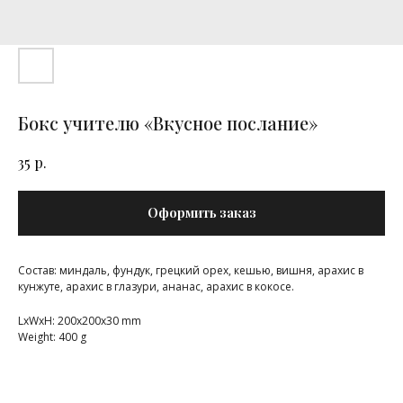
Бокс учителю «Вкусное послание»
р.
35
Оформить заказ
Состав: миндаль, фундук, грецкий орех, кешью, вишня, арахис в
кунжуте, арахис в глазури, ананас, арахис в кокосе.
LxWxH: 200x200x30 mm
Weight: 400 g